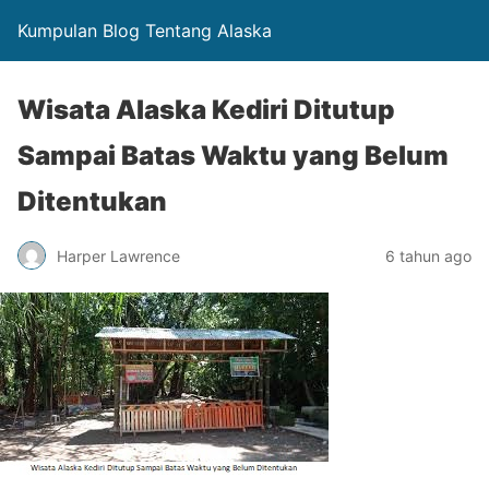
Kumpulan Blog Tentang Alaska
Wisata Alaska Kediri Ditutup
Sampai Batas Waktu yang Belum
Ditentukan
Harper Lawrence
6 tahun ago