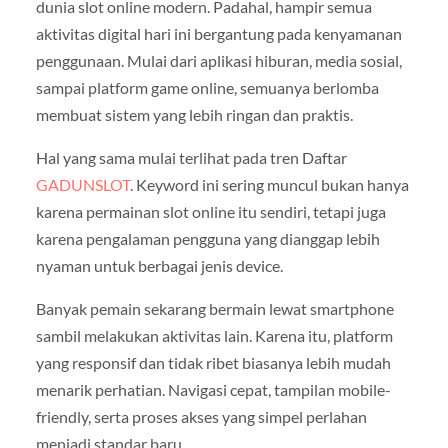
dunia slot online modern. Padahal, hampir semua
aktivitas digital hari ini bergantung pada kenyamanan
penggunaan. Mulai dari aplikasi hiburan, media sosial,
sampai platform game online, semuanya berlomba
membuat sistem yang lebih ringan dan praktis.
Hal yang sama mulai terlihat pada tren Daftar
GADUNSLOT
. Keyword ini sering muncul bukan hanya
karena permainan slot online itu sendiri, tetapi juga
karena pengalaman pengguna yang dianggap lebih
nyaman untuk berbagai jenis device.
Banyak pemain sekarang bermain lewat smartphone
sambil melakukan aktivitas lain. Karena itu, platform
yang responsif dan tidak ribet biasanya lebih mudah
menarik perhatian. Navigasi cepat, tampilan mobile-
friendly, serta proses akses yang simpel perlahan
menjadi standar baru.