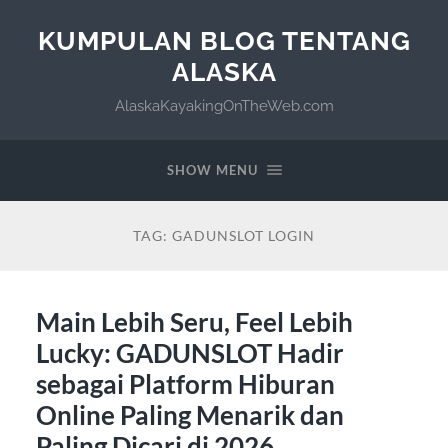
KUMPULAN BLOG TENTANG
ALASKA
AlaskaKayakingOnTheWeb.com
SHOW MENU
TAG:
GADUNSLOT LOGIN
Main Lebih Seru, Feel Lebih
Lucky: GADUNSLOT Hadir
sebagai Platform Hiburan
Online Paling Menarik dan
Paling Dicari di 2026