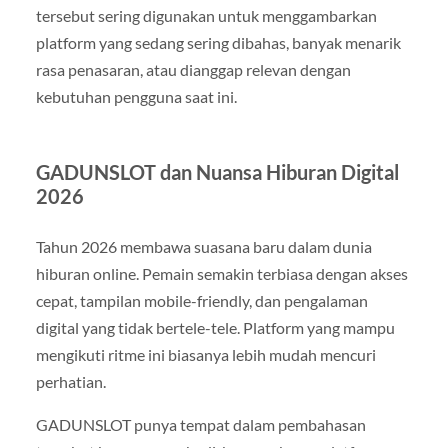
tersebut sering digunakan untuk menggambarkan
platform yang sedang sering dibahas, banyak menarik
rasa penasaran, atau dianggap relevan dengan
kebutuhan pengguna saat ini.
GADUNSLOT dan Nuansa Hiburan Digital
2026
Tahun 2026 membawa suasana baru dalam dunia
hiburan online. Pemain semakin terbiasa dengan akses
cepat, tampilan mobile-friendly, dan pengalaman
digital yang tidak bertele-tele. Platform yang mampu
mengikuti ritme ini biasanya lebih mudah mencuri
perhatian.
GADUNSLOT punya tempat dalam pembahasan