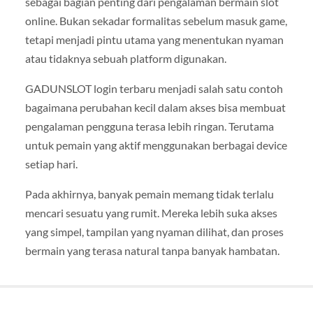
sebagai bagian penting dari pengalaman bermain slot
online. Bukan sekadar formalitas sebelum masuk game,
tetapi menjadi pintu utama yang menentukan nyaman
atau tidaknya sebuah platform digunakan.
GADUNSLOT login terbaru menjadi salah satu contoh
bagaimana perubahan kecil dalam akses bisa membuat
pengalaman pengguna terasa lebih ringan. Terutama
untuk pemain yang aktif menggunakan berbagai device
setiap hari.
Pada akhirnya, banyak pemain memang tidak terlalu
mencari sesuatu yang rumit. Mereka lebih suka akses
yang simpel, tampilan yang nyaman dilihat, dan proses
bermain yang terasa natural tanpa banyak hambatan.