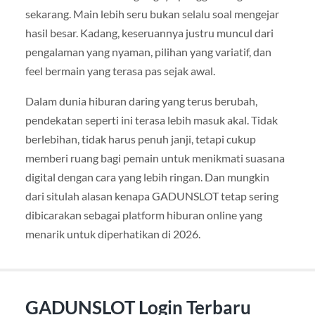
sekarang. Main lebih seru bukan selalu soal mengejar
hasil besar. Kadang, keseruannya justru muncul dari
pengalaman yang nyaman, pilihan yang variatif, dan
feel bermain yang terasa pas sejak awal.
Dalam dunia hiburan daring yang terus berubah,
pendekatan seperti ini terasa lebih masuk akal. Tidak
berlebihan, tidak harus penuh janji, tetapi cukup
memberi ruang bagi pemain untuk menikmati suasana
digital dengan cara yang lebih ringan. Dan mungkin
dari situlah alasan kenapa GADUNSLOT tetap sering
dibicarakan sebagai platform hiburan online yang
menarik untuk diperhatikan di 2026.
GADUNSLOT Login Terbaru