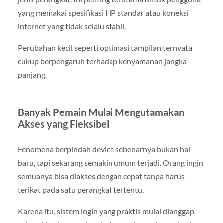
yang memakai spesifikasi HP standar atau koneksi
internet yang tidak selalu stabil.
Perubahan kecil seperti optimasi tampilan ternyata
cukup berpengaruh terhadap kenyamanan jangka
panjang.
Banyak Pemain Mulai Mengutamakan
Akses yang Fleksibel
Fenomena berpindah device sebenarnya bukan hal
baru, tapi sekarang semakin umum terjadi. Orang ingin
semuanya bisa diakses dengan cepat tanpa harus
terikat pada satu perangkat tertentu.
Karena itu, sistem login yang praktis mulai dianggap