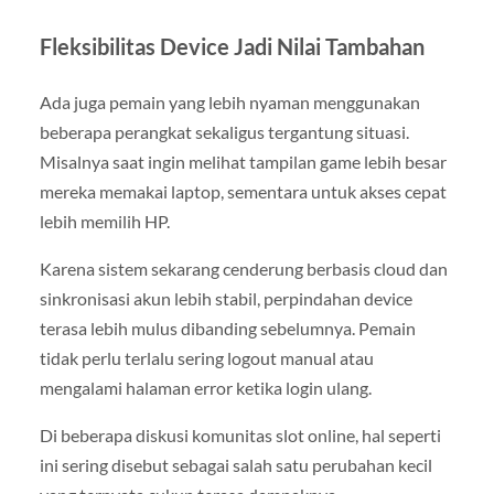
Fleksibilitas Device Jadi Nilai Tambahan
Ada juga pemain yang lebih nyaman menggunakan
beberapa perangkat sekaligus tergantung situasi.
Misalnya saat ingin melihat tampilan game lebih besar
mereka memakai laptop, sementara untuk akses cepat
lebih memilih HP.
Karena sistem sekarang cenderung berbasis cloud dan
sinkronisasi akun lebih stabil, perpindahan device
terasa lebih mulus dibanding sebelumnya. Pemain
tidak perlu terlalu sering logout manual atau
mengalami halaman error ketika login ulang.
Di beberapa diskusi komunitas slot online, hal seperti
ini sering disebut sebagai salah satu perubahan kecil