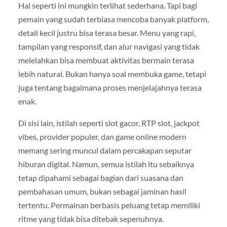
Hal seperti ini mungkin terlihat sederhana. Tapi bagi
pemain yang sudah terbiasa mencoba banyak platform,
detail kecil justru bisa terasa besar. Menu yang rapi,
tampilan yang responsif, dan alur navigasi yang tidak
melelahkan bisa membuat aktivitas bermain terasa
lebih natural. Bukan hanya soal membuka game, tetapi
juga tentang bagaimana proses menjelajahnya terasa
enak.
Di sisi lain, istilah seperti slot gacor, RTP slot, jackpot
vibes, provider populer, dan game online modern
memang sering muncul dalam percakapan seputar
hiburan digital. Namun, semua istilah itu sebaiknya
tetap dipahami sebagai bagian dari suasana dan
pembahasan umum, bukan sebagai jaminan hasil
tertentu. Permainan berbasis peluang tetap memiliki
ritme yang tidak bisa ditebak sepenuhnya.