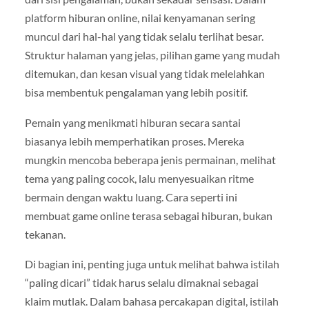
platform hiburan online, nilai kenyamanan sering
muncul dari hal-hal yang tidak selalu terlihat besar.
Struktur halaman yang jelas, pilihan game yang mudah
ditemukan, dan kesan visual yang tidak melelahkan
bisa membentuk pengalaman yang lebih positif.
Pemain yang menikmati hiburan secara santai
biasanya lebih memperhatikan proses. Mereka
mungkin mencoba beberapa jenis permainan, melihat
tema yang paling cocok, lalu menyesuaikan ritme
bermain dengan waktu luang. Cara seperti ini
membuat game online terasa sebagai hiburan, bukan
tekanan.
Di bagian ini, penting juga untuk melihat bahwa istilah
“paling dicari” tidak harus selalu dimaknai sebagai
klaim mutlak. Dalam bahasa percakapan digital, istilah