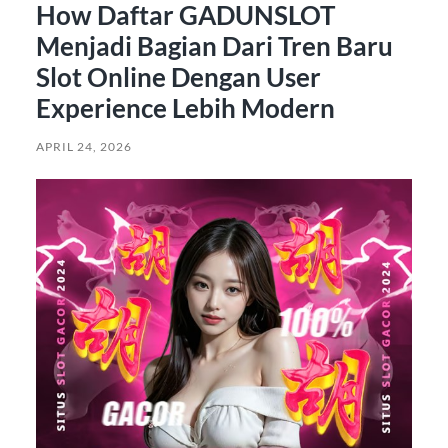
How Daftar GADUNSLOT
Menjadi Bagian Dari Tren Baru
Slot Online Dengan User
Experience Lebih Modern
APRIL 24, 2026