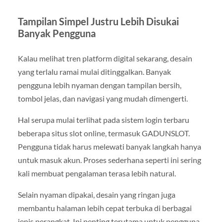
Tampilan Simpel Justru Lebih Disukai
Banyak Pengguna
Kalau melihat tren platform digital sekarang, desain
yang terlalu ramai mulai ditinggalkan. Banyak
pengguna lebih nyaman dengan tampilan bersih,
tombol jelas, dan navigasi yang mudah dimengerti.
Hal serupa mulai terlihat pada sistem login terbaru
beberapa situs slot online, termasuk GADUNSLOT.
Pengguna tidak harus melewati banyak langkah hanya
untuk masuk akun. Proses sederhana seperti ini sering
kali membuat pengalaman terasa lebih natural.
Selain nyaman dipakai, desain yang ringan juga
membantu halaman lebih cepat terbuka di berbagai
jenis perangkat. Ini penting terutama untuk pengguna