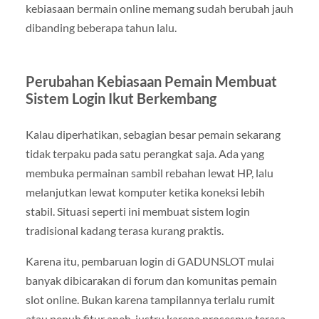
kebiasaan bermain online memang sudah berubah jauh
dibanding beberapa tahun lalu.
Perubahan Kebiasaan Pemain Membuat
Sistem Login Ikut Berkembang
Kalau diperhatikan, sebagian besar pemain sekarang
tidak terpaku pada satu perangkat saja. Ada yang
membuka permainan sambil rebahan lewat HP, lalu
melanjutkan lewat komputer ketika koneksi lebih
stabil. Situasi seperti ini membuat sistem login
tradisional kadang terasa kurang praktis.
Karena itu, pembaruan login di GADUNSLOT mulai
banyak dibicarakan di forum dan komunitas pemain
slot online. Bukan karena tampilannya terlalu rumit
atau penuh fitur aneh, justru karena prosesnya terasa