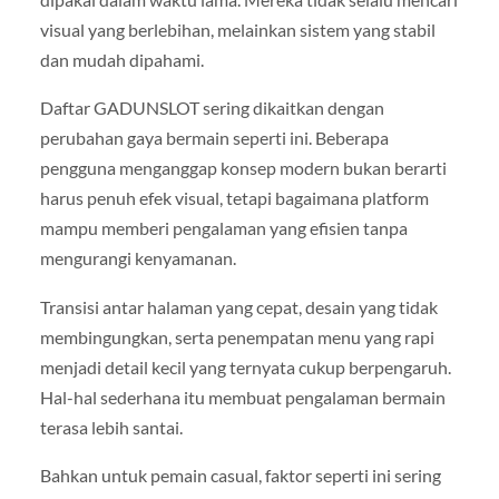
visual yang berlebihan, melainkan sistem yang stabil
dan mudah dipahami.
Daftar GADUNSLOT sering dikaitkan dengan
perubahan gaya bermain seperti ini. Beberapa
pengguna menganggap konsep modern bukan berarti
harus penuh efek visual, tetapi bagaimana platform
mampu memberi pengalaman yang efisien tanpa
mengurangi kenyamanan.
Transisi antar halaman yang cepat, desain yang tidak
membingungkan, serta penempatan menu yang rapi
menjadi detail kecil yang ternyata cukup berpengaruh.
Hal-hal sederhana itu membuat pengalaman bermain
terasa lebih santai.
Bahkan untuk pemain casual, faktor seperti ini sering