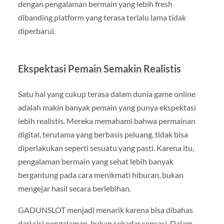
dengan pengalaman bermain yang lebih fresh
dibanding platform yang terasa terlalu lama tidak
diperbarui.
Ekspektasi Pemain Semakin Realistis
Satu hal yang cukup terasa dalam dunia game online
adalah makin banyak pemain yang punya ekspektasi
lebih realistis. Mereka memahami bahwa permainan
digital, terutama yang berbasis peluang, tidak bisa
diperlakukan seperti sesuatu yang pasti. Karena itu,
pengalaman bermain yang sehat lebih banyak
bergantung pada cara menikmati hiburan, bukan
mengejar hasil secara berlebihan.
GADUNSLOT menjadi menarik karena bisa dibahas
dari sisi pengalaman, bukan sekadar sensasi. Dalam