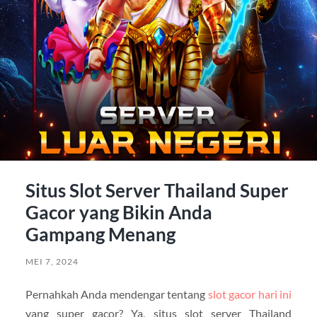
Situs Slot Server Thailand Super
Gacor yang Bikin Anda
Gampang Menang
MEI 7, 2024
Pernahkah Anda mendengar tentang
slot gacor hari ini
yang super gacor? Ya, situs slot server Thailand