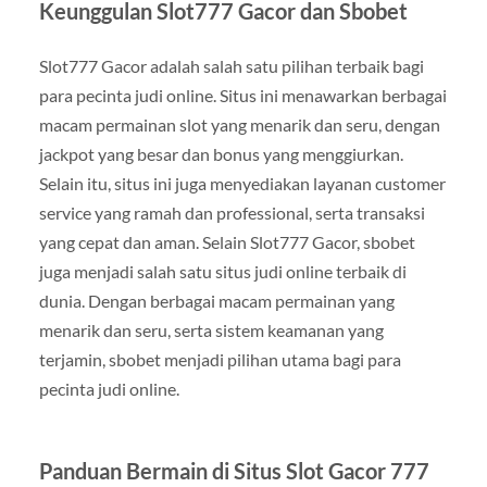
Keunggulan Slot777 Gacor dan Sbobet
Slot777 Gacor adalah salah satu pilihan terbaik bagi
para pecinta judi online. Situs ini menawarkan berbagai
macam permainan slot yang menarik dan seru, dengan
jackpot yang besar dan bonus yang menggiurkan.
Selain itu, situs ini juga menyediakan layanan customer
service yang ramah dan professional, serta transaksi
yang cepat dan aman. Selain Slot777 Gacor, sbobet
juga menjadi salah satu situs judi online terbaik di
dunia. Dengan berbagai macam permainan yang
menarik dan seru, serta sistem keamanan yang
terjamin, sbobet menjadi pilihan utama bagi para
pecinta judi online.
Panduan Bermain di Situs Slot Gacor 777