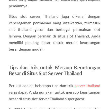
pemainnya.
Situs slot server Thailand juga dikenal dengan
keberagaman permainan yang ditawarkan, termasuk
slot thailand gacor dan berbagai permainan slot
lainnya. Dengan bermain di situs slot Thailand, Anda
memiliki peluang besar untuk meraih keuntungan
besar dengan mudah.
Tips dan Trik untuk Meraup Keuntungan
Besar di Situs Slot Server Thailand
Berikut adalah beberapa tips dan trik
server thailand
yang dapat Anda gunakan untuk meraup keuntungan
besar di situs slot server Thailand super gacor: