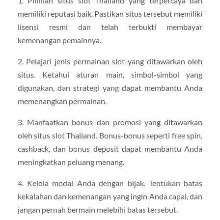
1. Pilihlah situs slot Thailand yang terpercaya dan
memiliki reputasi baik. Pastikan situs tersebut memiliki
lisensi resmi dan telah terbukti membayar
kemenangan pemainnya.
2. Pelajari jenis permainan slot yang ditawarkan oleh
situs. Ketahui aturan main, simbol-simbol yang
digunakan, dan strategi yang dapat membantu Anda
memenangkan permainan.
3. Manfaatkan bonus dan promosi yang ditawarkan
oleh situs slot Thailand. Bonus-bonus seperti free spin,
cashback, dan bonus deposit dapat membantu Anda
meningkatkan peluang menang.
4. Kelola modal Anda dengan bijak. Tentukan batas
kekalahan dan kemenangan yang ingin Anda capai, dan
jangan pernah bermain melebihi batas tersebut.