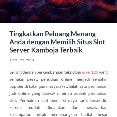
Tingkatkan Peluang Menang
Anda dengan Memilih Situs Slot
Server Kamboja Terbaik
APRIL 29, 2024
Seiring dengan perkembangan teknologi
joker123
yang
semakin pesat, perjudian online menjadi semakin
populer di kalangan masyarakat. Salah satu permainan
judi online yang banyak diminati adalah permainan
slot. Permainan slot memiliki daya tarik tersendiri
karena mudah dimainkan dan menawarkan
kesempatan untuk memenangkan hadiah besar