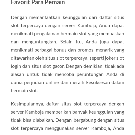
Favorit Para Pemain
Dengan memanfaatkan keunggulan dari daftar situs
slot terpercaya dengan server Kamboja, Anda dapat
menikmati pengalaman bermain slot yang memuaskan
dan menguntungkan. Selain itu, Anda juga dapat
menikmati berbagai bonus dan promosi menarik yang
ditawarkan oleh situs slot terpercaya, seperti joker slot
login dan situs slot gacor. Dengan demikian, tidak ada
alasan untuk tidak mencoba peruntungan Anda di
dunia perjudian online dan meraih kesuksesan dalam
bermain slot.
Kesimpulannya, daftar situs slot terpercaya dengan
server Kamboja memberikan banyak keunggulan yang
tidak bisa diabaikan. Dengan bergabung dengan situs
slot terpercaya menggunakan server Kamboja, Anda