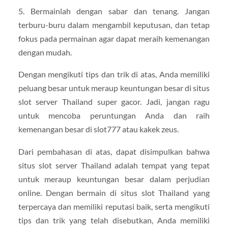
5. Bermainlah dengan sabar dan tenang. Jangan
terburu-buru dalam mengambil keputusan, dan tetap
fokus pada permainan agar dapat meraih kemenangan
dengan mudah.
Dengan mengikuti tips dan trik di atas, Anda memiliki
peluang besar untuk meraup keuntungan besar di situs
slot server Thailand super gacor. Jadi, jangan ragu
untuk mencoba peruntungan Anda dan raih
kemenangan besar di slot777 atau kakek zeus.
Dari pembahasan di atas, dapat disimpulkan bahwa
situs slot server Thailand adalah tempat yang tepat
untuk meraup keuntungan besar dalam perjudian
online. Dengan bermain di situs slot Thailand yang
terpercaya dan memiliki reputasi baik, serta mengikuti
tips dan trik yang telah disebutkan, Anda memiliki