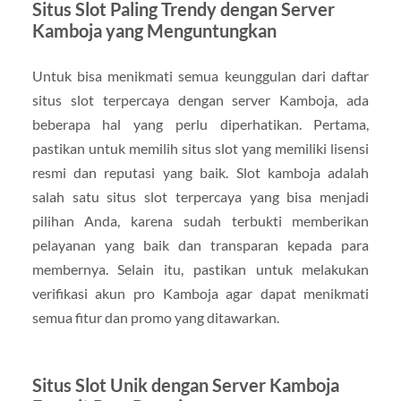
Situs Slot Paling Trendy dengan Server
Kamboja yang Menguntungkan
Untuk bisa menikmati semua keunggulan dari daftar
situs slot terpercaya dengan server Kamboja, ada
beberapa hal yang perlu diperhatikan. Pertama,
pastikan untuk memilih situs slot yang memiliki lisensi
resmi dan reputasi yang baik. Slot kamboja adalah
salah satu situs slot terpercaya yang bisa menjadi
pilihan Anda, karena sudah terbukti memberikan
pelayanan yang baik dan transparan kepada para
membernya. Selain itu, pastikan untuk melakukan
verifikasi akun pro Kamboja agar dapat menikmati
semua fitur dan promo yang ditawarkan.
Situs Slot Unik dengan Server Kamboja