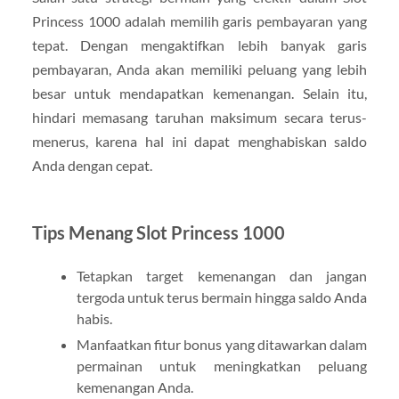
Princess 1000 adalah memilih garis pembayaran yang
tepat. Dengan mengaktifkan lebih banyak garis
pembayaran, Anda akan memiliki peluang yang lebih
besar untuk mendapatkan kemenangan. Selain itu,
hindari memasang taruhan maksimum secara terus-
menerus, karena hal ini dapat menghabiskan saldo
Anda dengan cepat.
Tips Menang Slot Princess 1000
Tetapkan target kemenangan dan jangan
tergoda untuk terus bermain hingga saldo Anda
habis.
Manfaatkan fitur bonus yang ditawarkan dalam
permainan untuk meningkatkan peluang
kemenangan Anda.