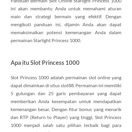
Panduan Bermain Slot Online Starlight Princess 1000
ini akan membantu Anda untuk memahami aturan
main dan strategi bermain yang efektif. Dengan
mengikuti panduan ini, dijamin Anda akan dapat
memaksimalkan potensi kemenangan Anda dalam
permainan Starlight Princess 1000.
Apa itu Slot Princess 1000
Slot Princess 1000 adalah permainan slot online yang
dapat dimainkan di situs slot88. Permainan ini memiliki
5 gulungan dan 25 garis pembayaran yang dapat
memberikan Anda kesempatan untuk mendapatkan
kemenangan besar. Dengan fitur bonus yang menarik
dan RTP (Return to Player) yang tinggi, Slot Princess
1000 menjadi salah satu pilihan terbaik bagi para