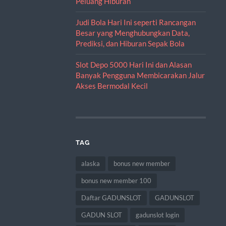
Peluang Hiburan
Judi Bola Hari Ini seperti Rancangan
Besar yang Menghubungkan Data,
Prediksi, dan Hiburan Sepak Bola
Slot Depo 5000 Hari Ini dan Alasan
Banyak Pengguna Membicarakan Jalur
Akses Bermodal Kecil
TAG
alaska
bonus new member
bonus new member 100
Daftar GADUNSLOT
GADUNSLOT
GADUN SLOT
gadunslot login