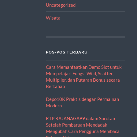
Uncategorized
Wisata
POS-POS TERBARU
Cara Memanfaatkan Demo Slot untuk
Mempelajari Fungsi Wild, Scatter,
Multiplier, dan Putaran Bonus secara
Bertahap
Depo10K Praktis dengan Permainan
Modern
RTP RAJANAGA99 dalam Sorotan
Setelah Pembaruan Mendadak
Mengubah Cara Pengguna Membaca