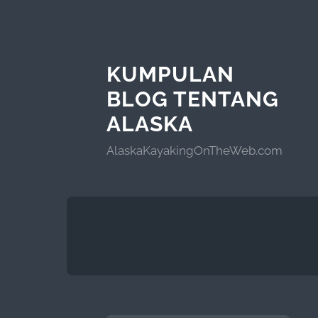
KUMPULAN
BLOG TENTANG
ALASKA
AlaskaKayakingOnTheWeb.com