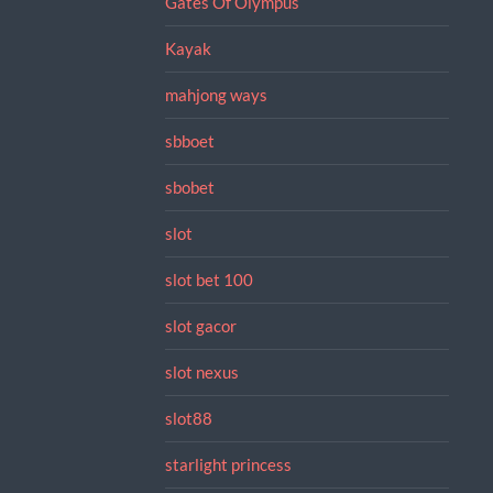
Gates Of Olympus
Kayak
mahjong ways
sbboet
sbobet
slot
slot bet 100
slot gacor
slot nexus
slot88
starlight princess