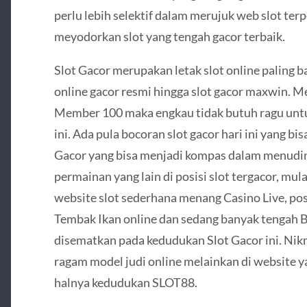
perlu lebih selektif dalam merujuk web slot t
meyodorkan slot yang tengah gacor terbaik.
Slot Gacor merupakan letak slot online paling
online gacor resmi hingga slot gacor maxwin. M
Member 100 maka engkau tidak butuh ragu untuk
ini. Ada pula bocoran slot gacor hari ini yang bi
Gacor yang bisa menjadi kompas dalam menuding 
permainan yang lain di posisi slot tergacor, mul
website slot sederhana menang Casino Live, pos
Tembak Ikan online dan sedang banyak tengah BO
disematkan pada kedudukan Slot Gacor ini. Nik
ragam model judi online melainkan di website y
halnya kedudukan SLOT88.