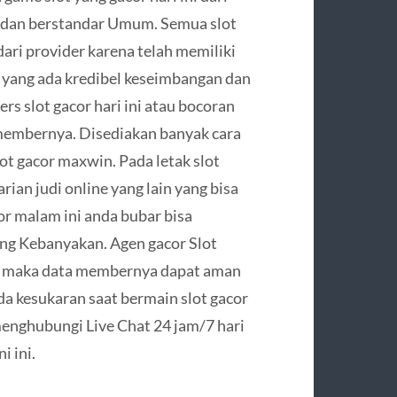
ng dan berstandar Umum. Semua slot
ari provider karena telah memiliki
ni yang ada kredibel keseimbangan dan
rs slot gacor hari ini atau bocoran
o membernya. Disediakan banyak cara
ot gacor maxwin. Pada letak slot
ian judi online yang lain yang bisa
or malam ini anda bubar bisa
ng Kebanyakan. Agen gacor Slot
i maka data membernya dapat aman
da kesukaran saat bermain slot gacor
 menghubungi Live Chat 24 jam/7 hari
i ini.