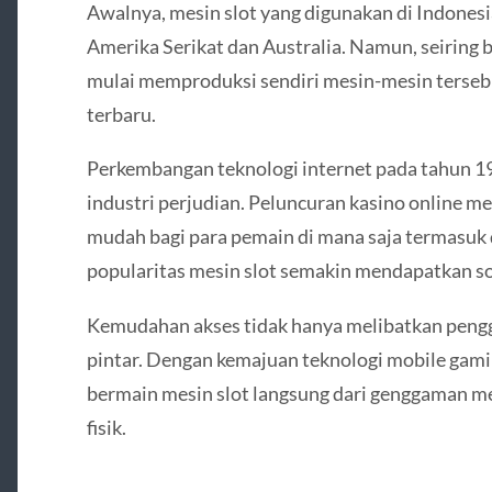
Awalnya, mesin slot yang digunakan di Indonesia
Amerika Serikat dan Australia. Namun, seiring b
mulai memproduksi sendiri mesin-mesin terseb
terbaru.
Perkembangan teknologi internet pada tahun 
industri perjudian. Peluncuran kasino online m
mudah bagi para pemain di mana saja termasuk d
popularitas mesin slot semakin mendapatkan so
Kemudahan akses tidak hanya melibatkan pengg
pintar. Dengan kemajuan teknologi mobile gami
bermain mesin slot langsung dari genggaman me
fisik.