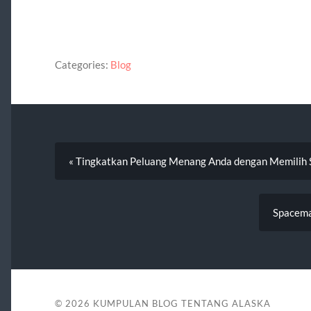
Categories:
Blog
« Tingkatkan Peluang Menang Anda dengan Memilih S
Spacema
© 2026
KUMPULAN BLOG TENTANG ALASKA