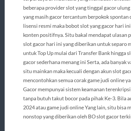
beberapa provider slot yang tinggal gacor ulu
yang masih gacor tercantum berpokok spontan d
lisensi resmi maka bobot slot yang gacor hari i
konten positifnya. Situ bakal mendapat ulasan pe
slot gacor hari ini yang diberikan untuk separ
untuk Top Up mulai dari Transfer Bank hingga sl
gacor sederhana menang ini Serta, ada banyak var
situ mainkan maka kecuali dengan akun slot gac
mencontohkan semua corak game judi online ya
Gacor mempunyai sistem keamanan terenkrips
tanpa butuh takut bocor pada pihak Ke-3. Bila a
2024 atau game judi online Yang lain, situ bisa
nonstop yang diberikan oleh BO slot gacor terkin