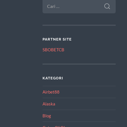
CARI
UNTUK:
PARTNER SITE
SBOBETCB
KATEGORI
Airbet88
Alaska
Blog