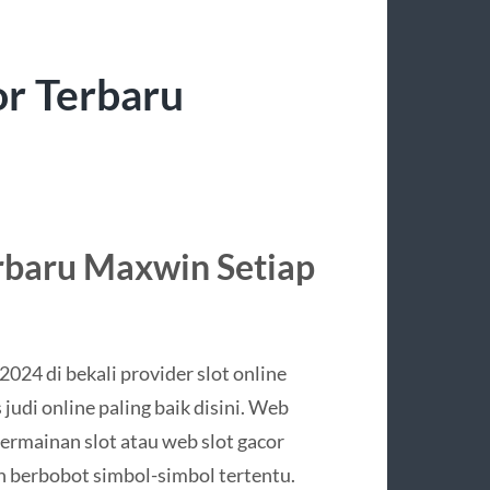
or Terbaru
erbaru Maxwin Setiap
2024 di bekali provider slot online
judi online paling baik disini. Web
permainan slot atau web slot gacor
n berbobot simbol-simbol tertentu.