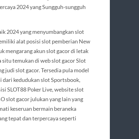
erpercaya 2024 yang Sungguh-sungguh
 baik 2024 yang menyumbangkan slot
emiliki alat posisi slot pemberian New
 mengarang akun slot gacor di letak
sa situ temukan di web slot gacor Slot
judi slot gacor. Tersedia pula model
ai dari kedudukan slot Sportsbook,
isi SLOT88 Poker Live, website slot
 slot gacor julukan yang lain yang
mati keseruan bermain beraneka
ang tepat dan terpercaya seperti