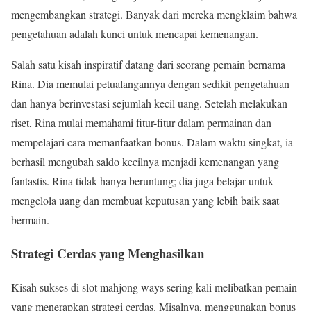
mengembangkan strategi. Banyak dari mereka mengklaim bahwa
pengetahuan adalah kunci untuk mencapai kemenangan.
Salah satu kisah inspiratif datang dari seorang pemain bernama
Rina. Dia memulai petualangannya dengan sedikit pengetahuan
dan hanya berinvestasi sejumlah kecil uang. Setelah melakukan
riset, Rina mulai memahami fitur-fitur dalam permainan dan
mempelajari cara memanfaatkan bonus. Dalam waktu singkat, ia
berhasil mengubah saldo kecilnya menjadi kemenangan yang
fantastis. Rina tidak hanya beruntung; dia juga belajar untuk
mengelola uang dan membuat keputusan yang lebih baik saat
bermain.
Strategi Cerdas yang Menghasilkan
Kisah sukses di slot mahjong ways sering kali melibatkan pemain
yang menerapkan strategi cerdas. Misalnya, menggunakan bonus