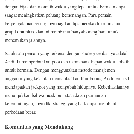
dengan bijak dan memilih waktu yang tepat untuk bermain dapat
sangat meningkatkan peluang kemenangan. Para pemain
berpengalaman sering membagikan tips mereka di forum atau
grup komunitas, dan ini membantu banyak orang baru untuk
menemukan jalannya.
Salah satu pemain yang terkenal dengan strategi cerdasnya adalah
Andi. Ia memperhatikan pola dan memahami kapan waktu terbaik
untuk bermain. Dengan menggunakan metode manajemen
anggaran yang ketat dan memanfaatkan fitur bonus, Andi berhasil
mendapatkan jackpot yang mengubah hidupnya. Keberhasilannya
menunjukkan bahwa meskipun slot adalah permainan
keberuntungan, memiliki strategi yang baik dapat membuat
perbedaan besar.
Komunitas yang Mendukung