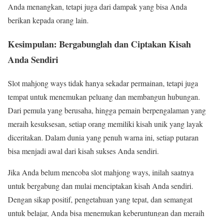
Anda menangkan, tetapi juga dari dampak yang bisa Anda
berikan kepada orang lain.
Kesimpulan: Bergabunglah dan Ciptakan Kisah
Anda Sendiri
Slot mahjong ways tidak hanya sekadar permainan, tetapi juga
tempat untuk menemukan peluang dan membangun hubungan.
Dari pemula yang berusaha, hingga pemain berpengalaman yang
meraih kesuksesan, setiap orang memiliki kisah unik yang layak
diceritakan. Dalam dunia yang penuh warna ini, setiap putaran
bisa menjadi awal dari kisah sukses Anda sendiri.
Jika Anda belum mencoba slot mahjong ways, inilah saatnya
untuk bergabung dan mulai menciptakan kisah Anda sendiri.
Dengan sikap positif, pengetahuan yang tepat, dan semangat
untuk belajar, Anda bisa menemukan keberuntungan dan meraih