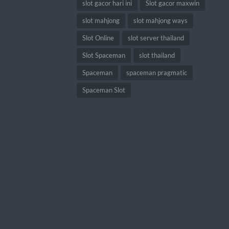
slot gacor hari ini
Slot gacor maxwin
slot mahjong
slot mahjong ways
Slot Online
slot server thailand
Slot Spaceman
slot thailand
Spaceman
spaceman pragmatic
Spaceman Slot