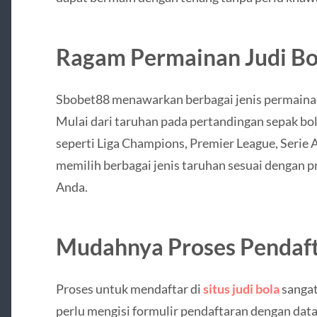
Ragam Permainan Judi Bo
Sbobet88 menawarkan berbagai jenis permainan 
Mulai dari taruhan pada pertandingan sepak bola 
seperti Liga Champions, Premier League, Serie A
memilih berbagai jenis taruhan sesuai dengan 
Anda.
Mudahnya Proses Pendaf
Proses untuk mendaftar di
situs judi bola
sangat
perlu mengisi formulir pendaftaran dengan data 