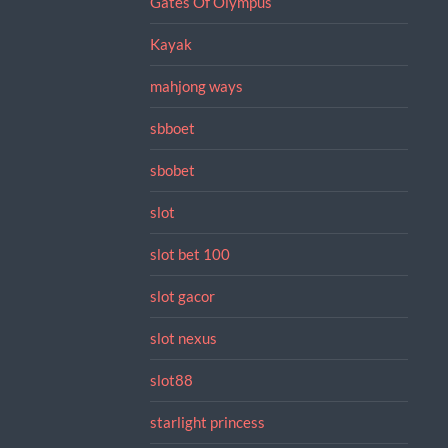
Gates Of Olympus
Kayak
mahjong ways
sbboet
sbobet
slot
slot bet 100
slot gacor
slot nexus
slot88
starlight princess