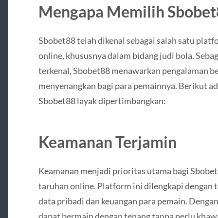
Mengapa Memilih Sbobet
Sbobet88 telah dikenal sebagai salah satu plat
online, khususnya dalam bidang judi bola. Sebag
terkenal, Sbobet88 menawarkan pengalaman berj
menyenangkan bagi para pemainnya. Berikut a
Sbobet88 layak dipertimbangkan:
Keamanan Terjamin
Keamanan menjadi prioritas utama bagi Sbobe
taruhan online. Platform ini dilengkapi dengan
data pribadi dan keuangan para pemain. Dengan 
dapat bermain dengan tenang tanpa perlu khawa