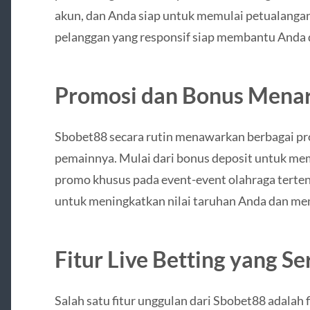
akun, dan Anda siap untuk memulai petualanga
pelanggan yang responsif siap membantu Anda 
Promosi dan Bonus Menar
Sbobet88 secara rutin menawarkan berbagai pr
pemainnya. Mulai dari bonus deposit untuk me
promo khusus pada event-event olahraga terte
untuk meningkatkan nilai taruhan Anda dan m
Fitur Live Betting yang Se
Salah satu fitur unggulan dari Sbobet88 adalah 