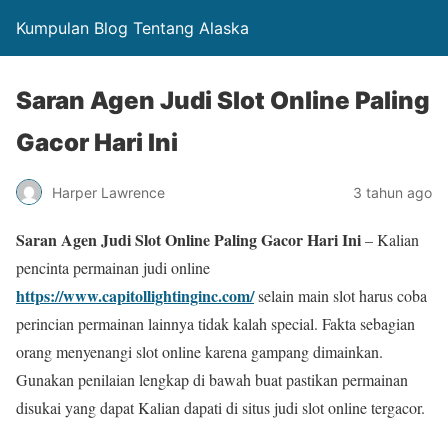
Kumpulan Blog Tentang Alaska
Saran Agen Judi Slot Online Paling
Gacor Hari Ini
Harper Lawrence
3 tahun ago
Saran Agen Judi Slot Online Paling Gacor Hari Ini
– Kalian
pencinta permainan judi online
https://www.capitollightinginc.com/
selain main slot harus coba
perincian permainan lainnya tidak kalah special. Fakta sebagian
orang menyenangi slot online karena gampang dimainkan.
Gunakan penilaian lengkap di bawah buat pastikan permainan
disukai yang dapat Kalian dapati di situs judi slot online tergacor.