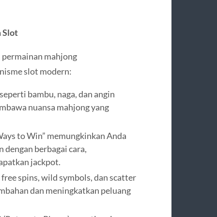
 Slot
a permainan mahjong
nisme slot modern:
eperti bambu, naga, dan angin
membawa nuansa mahjong yang
ays to Win” memungkinkan Anda
dengan berbagai cara,
patkan jackpot.
 free spins, wild symbols, dan scatter
ambahan dan meningkatkan peluang