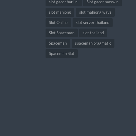
slot gacor hari ini
Slot gacor maxwin
slot mahjong
slot mahjong ways
Slot Online
slot server thailand
Slot Spaceman
slot thailand
Spaceman
spaceman pragmatic
Spaceman Slot