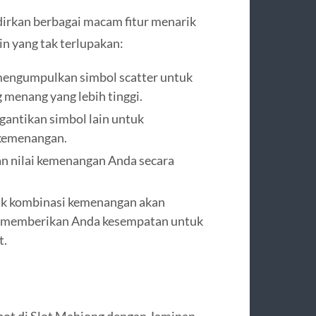
irkan berbagai macam fitur menarik
 yang tak terlupakan:
mengumpulkan simbol scatter untuk
 menang yang lebih tinggi.
antikan simbol lain untuk
kemenangan.
n nilai kemenangan Anda secara
k kombinasi kemenangan akan
u, memberikan Anda kesempatan untuk
t.
ot di Slot Mahjong dengan Jaminan