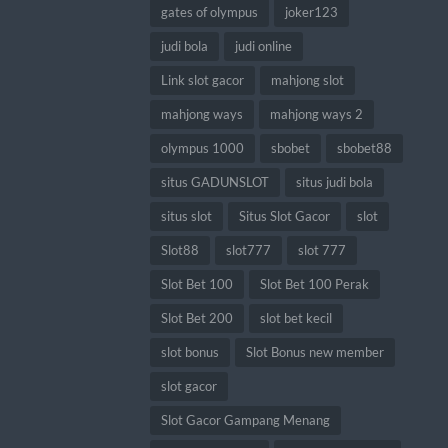
gates of olympus
joker123
judi bola
judi online
Link slot gacor
mahjong slot
mahjong ways
mahjong ways 2
olympus 1000
sbobet
sbobet88
situs GADUNSLOT
situs judi bola
situs slot
Situs Slot Gacor
slot
Slot88
slot777
slot 777
Slot Bet 100
Slot Bet 100 Perak
Slot Bet 200
slot bet kecil
slot bonus
Slot Bonus new member
slot gacor
Slot Gacor Gampang Menang