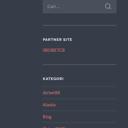
CARI
UNTUK:
PARTNER SITE
SBOBETCB
KATEGORI
Airbet88
Alaska
Blog