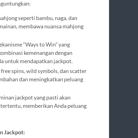
nguntungkan:
hjong seperti bambu, naga, dan
ermainan, membawa nuansa mahjong
kanisme “Ways to Win” yang
ombinasi kemenangan dengan
da untuk mendapatkan jackpot.
 free spins, wild symbols, dan scatter
ambahan dan meningkatkan peluang
minan jackpot yang pasti akan
 tertentu, memberikan Anda peluang
n Jackpot: