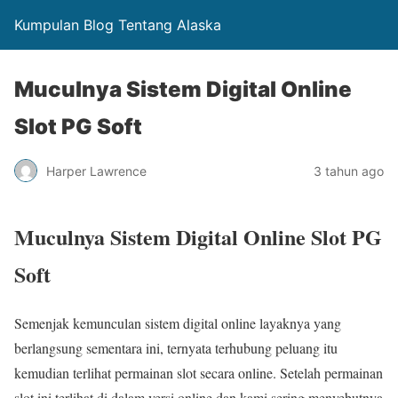
Kumpulan Blog Tentang Alaska
Muculnya Sistem Digital Online
Slot PG Soft
Harper Lawrence
3 tahun ago
Muculnya Sistem Digital Online Slot PG
Soft
Semenjak kemunculan sistem digital online layaknya yang
berlangsung sementara ini, ternyata terhubung peluang itu
kemudian terlihat permainan slot secara online. Setelah permainan
slot ini terlihat di dalam versi online dan kami sering menyebutnya