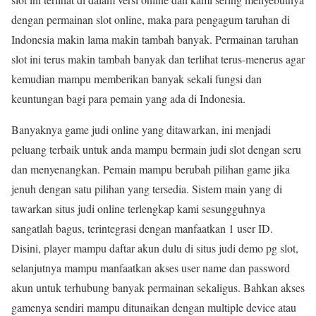
dengan permainan slot online, maka para pengagum taruhan di
Indonesia makin lama makin tambah banyak. Permainan taruhan
slot ini terus makin tambah banyak dan terlihat terus-menerus agar
kemudian mampu memberikan banyak sekali fungsi dan
keuntungan bagi para pemain yang ada di Indonesia.
Banyaknya game judi online yang ditawarkan, ini menjadi
peluang terbaik untuk anda mampu bermain judi slot dengan seru
dan menyenangkan. Pemain mampu berubah pilihan game jika
jenuh dengan satu pilihan yang tersedia. Sistem main yang di
tawarkan situs judi online terlengkap kami sesungguhnya
sangatlah bagus, terintegrasi dengan manfaatkan 1 user ID.
Disini, player mampu daftar akun dulu di situs judi demo pg slot,
selanjutnya mampu manfaatkan akses user name dan password
akun untuk terhubung banyak permainan sekaligus. Bahkan akses
gamenya sendiri mampu ditunaikan dengan multiple device atau