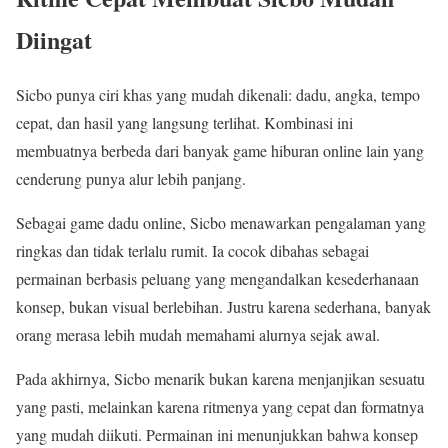
Diingat
Sicbo punya ciri khas yang mudah dikenali: dadu, angka, tempo
cepat, dan hasil yang langsung terlihat. Kombinasi ini
membuatnya berbeda dari banyak game hiburan online lain yang
cenderung punya alur lebih panjang.
Sebagai game dadu online, Sicbo menawarkan pengalaman yang
ringkas dan tidak terlalu rumit. Ia cocok dibahas sebagai
permainan berbasis peluang yang mengandalkan kesederhanaan
konsep, bukan visual berlebihan. Justru karena sederhana, banyak
orang merasa lebih mudah memahami alurnya sejak awal.
Pada akhirnya, Sicbo menarik bukan karena menjanjikan sesuatu
yang pasti, melainkan karena ritmenya yang cepat dan formatnya
yang mudah diikuti. Permainan ini menunjukkan bahwa konsep