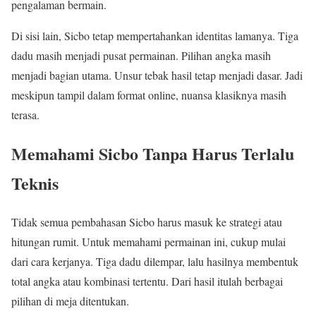
pengalaman bermain.
Di sisi lain, Sicbo tetap mempertahankan identitas lamanya. Tiga
dadu masih menjadi pusat permainan. Pilihan angka masih
menjadi bagian utama. Unsur tebak hasil tetap menjadi dasar. Jadi
meskipun tampil dalam format online, nuansa klasiknya masih
terasa.
Memahami Sicbo Tanpa Harus Terlalu
Teknis
Tidak semua pembahasan Sicbo harus masuk ke strategi atau
hitungan rumit. Untuk memahami permainan ini, cukup mulai
dari cara kerjanya. Tiga dadu dilempar, lalu hasilnya membentuk
total angka atau kombinasi tertentu. Dari hasil itulah berbagai
pilihan di meja ditentukan.