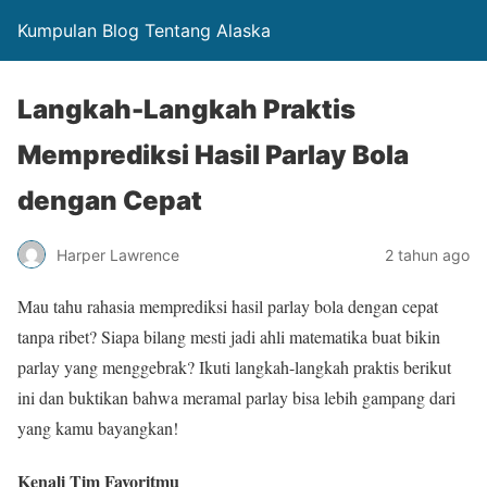
Kumpulan Blog Tentang Alaska
Langkah-Langkah Praktis
Memprediksi Hasil Parlay Bola
dengan Cepat
Harper Lawrence
2 tahun ago
Mau tahu rahasia memprediksi hasil parlay bola dengan cepat
tanpa ribet? Siapa bilang mesti jadi ahli matematika buat bikin
parlay yang menggebrak? Ikuti langkah-langkah praktis berikut
ini dan buktikan bahwa meramal parlay bisa lebih gampang dari
yang kamu bayangkan!
Kenali Tim Favoritmu