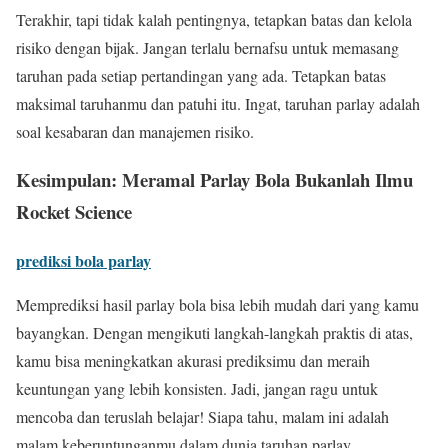
Terakhir, tapi tidak kalah pentingnya, tetapkan batas dan kelola
risiko dengan bijak. Jangan terlalu bernafsu untuk memasang
taruhan pada setiap pertandingan yang ada. Tetapkan batas
maksimal taruhanmu dan patuhi itu. Ingat, taruhan parlay adalah
soal kesabaran dan manajemen risiko.
Kesimpulan: Meramal Parlay Bola Bukanlah Ilmu
Rocket Science
prediksi bola parlay
Memprediksi hasil parlay bola bisa lebih mudah dari yang kamu
bayangkan. Dengan mengikuti langkah-langkah praktis di atas,
kamu bisa meningkatkan akurasi prediksimu dan meraih
keuntungan yang lebih konsisten. Jadi, jangan ragu untuk
mencoba dan teruslah belajar! Siapa tahu, malam ini adalah
malam keberuntunganmu dalam dunia taruhan parlay.