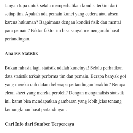
Jangan lupa untuk selalu memperhatikan kondisi terkini dari
setiap tim. Apakah ada pemain kunci yang cedera atau absen
karena hukuman? Bagaimana dengan kondisi fisik dan mental
para pemain? Faktor-faktor ini bisa sangat memengaruhi hasil
pertandingan.
Analisis Statistik
Bukan rahasia lagi, statistik adalah kuncinya! Selalu perhatikan
data statistik terkait performa tim dan pemain. Berapa banyak gol
yang mereka raih dalam beberapa pertandingan terakhir? Berapa
clean sheet yang mereka peroleh? Dengan menganalisis statistik
ini, kamu bisa mendapatkan gambaran yang lebih jelas tentang
kemungkinan hasil pertandingan.
Cari Info dari Sumber Terpercaya