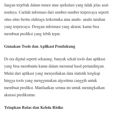
Jangan terjebak dalam rumor atau spekulasi yang tidak jelas asal-
usulnya. Carilah informasi dari sumber-sumber terpercaya seperti
situs-situs berita olahraga terkemuka atau analis- analis taruhan
yang terpercaya. Dengan informasi yang akurat, kamu bisa
membuat prediksi yang lebih tepat.
Gunakan Tools dan Aplikasi Pendukung
Di era digital seperti sekarang, banyak sekali tools dan aplikasi
yang bisa membantu kamu dalam meramal hasil pertandingan.
Mulai dari aplikasi yang menyediakan data statistik lengkap
hingga tools yang menggunakan algoritma canggih untuk
membuat prediksi. Manfaatkan semua ini untuk meningkatkan
akurasi prediksimu.
Tetapkan Batas dan Kelola Risiko