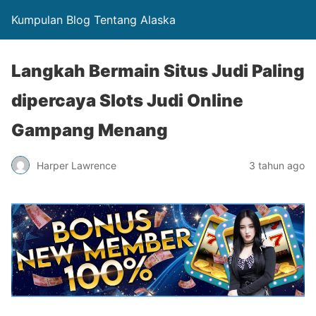
Kumpulan Blog Tentang Alaska
Langkah Bermain Situs Judi Paling
dipercaya Slots Judi Online
Gampang Menang
Harper Lawrence
3 tahun ago