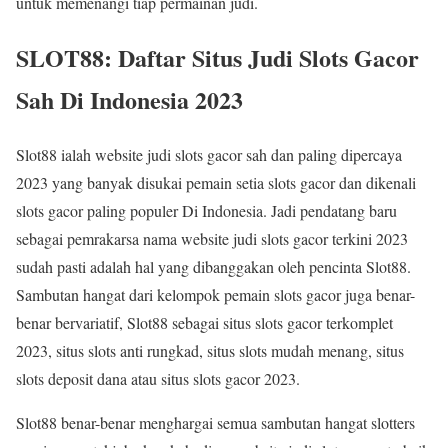
untuk memenangi tiap permainan judi.
SLOT88: Daftar Situs Judi Slots Gacor
Sah Di Indonesia 2023
Slot88 ialah website judi slots gacor sah dan paling dipercaya
2023 yang banyak disukai pemain setia slots gacor dan dikenali
slots gacor paling populer Di Indonesia. Jadi pendatang baru
sebagai pemrakarsa nama website judi slots gacor terkini 2023
sudah pasti adalah hal yang dibanggakan oleh pencinta Slot88.
Sambutan hangat dari kelompok pemain slots gacor juga benar-
benar bervariatif, Slot88 sebagai situs slots gacor terkomplet
2023, situs slots anti rungkad, situs slots mudah menang, situs
slots deposit dana atau situs slots gacor 2023.
Slot88 benar-benar menghargai semua sambutan hangat slotters