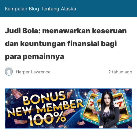
Kumpulan Blog Tentang Alaska
Judi Bola: menawarkan keseruan
dan keuntungan finansial bagi
para pemainnya
Harper Lawrence
2 tahun ago