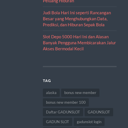
Peluang Hiburan
Judi Bola Hari Ini seperti Rancangan
Besar yang Menghubungkan Data,
Prediksi, dan Hiburan Sepak Bola
Slot Depo 5000 Hari Ini dan Alasan
Banyak Pengguna Membicarakan Jalur
Akses Bermodal Kecil
TAG
alaska
bonus new member
bonus new member 100
Daftar GADUNSLOT
GADUNSLOT
GADUN SLOT
gadunslot login