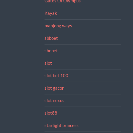
Gates Of Olympus
Kayak
mahjong ways
sbboet
sbobet
slot
slot bet 100
slot gacor
slot nexus
slot88
starlight princess