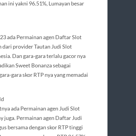
nan ini yakni 96.51%, Lumayan besar
023 ada Permainan agen Daftar Slot
 dari provider Tautan Judi Slot
esia. Dan gara-gara terlalu gacor nya
jadikan Sweet Bonanza sebagai
 gara-gara skor RTP nya yang memadai
ld
tnya ada Permainan agen Judi Slot
y juga. Permainan agen Daftar Judi
bagus bersama dengan skor RTP tinggi