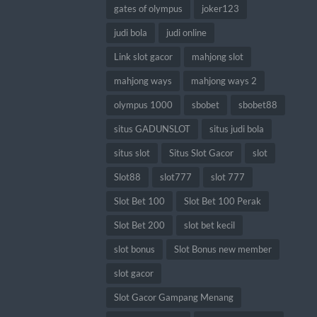
gates of olympus
joker123
judi bola
judi online
Link slot gacor
mahjong slot
mahjong ways
mahjong ways 2
olympus 1000
sbobet
sbobet88
situs GADUNSLOT
situs judi bola
situs slot
Situs Slot Gacor
slot
Slot88
slot777
slot 777
Slot Bet 100
Slot Bet 100 Perak
Slot Bet 200
slot bet kecil
slot bonus
Slot Bonus new member
slot gacor
Slot Gacor Gampang Menang