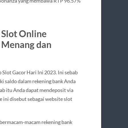
et Bonanza yang membawa RTP 96.57%
 Slot Online
g Menang dan
lot Gacor Hari Ini 2023. Ini sebab
ki saldo dalam rekening bank Anda
bab itu Anda dapat mendeposit via
 ini disebut sebagai website slot
 bermacam-macam rekening bank