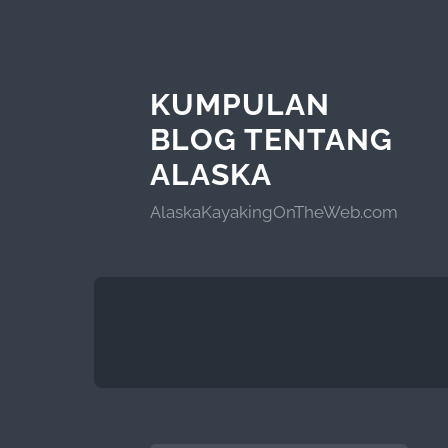
KUMPULAN
BLOG TENTANG
ALASKA
AlaskaKayakingOnTheWeb.com