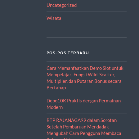
Uncategorized
Wisata
POS-POS TERBARU
Cara Memanfaatkan Demo Slot untuk
Mempelajari Fungsi Wild, Scatter,
Multiplier, dan Putaran Bonus secara
Bertahap
Depo10K Praktis dengan Permainan
Modern
RTP RAJANAGA99 dalam Sorotan
Setelah Pembaruan Mendadak
Mengubah Cara Pengguna Membaca