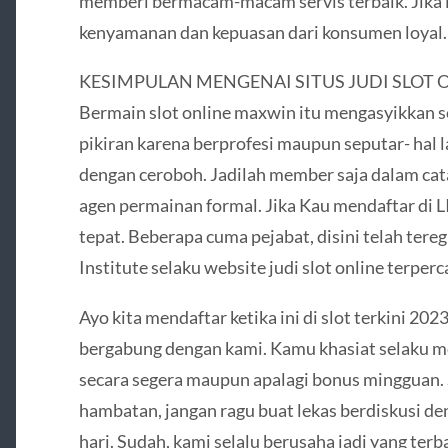
memberi bermacam-macam servis terbaik. Jika
kenyamanan dan kepuasan dari konsumen loyal.
KESIMPULAN MENGENAI SITUS JUDI SLOT O
Bermain slot online maxwin itu mengasyikkan 
pikiran karena berprofesi maupun seputar- hal l
dengan ceroboh. Jadilah member saja dalam ca
agen permainan formal. Jika Kau mendaftar di
tepat. Beberapa cuma pejabat, disini telah tereg
Institute selaku website judi slot online terper
Ayo kita mendaftar ketika ini di slot terkini 20
bergabung dengan kami. Kamu khasiat selaku 
secara segera maupun apalagi bonus mingguan.
hambatan, jangan ragu buat lekas berdiskusi de
hari. Sudah, kami selalu berusaha jadi yang terb