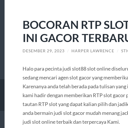
BOCORAN RTP SLO
INI GACOR TERBAR
DESEMBER 29, 2023
/
HARPER LAWRENCE
/
ST
Halo para pecinta judi slot88 slot online disel
sedang mencari agen slot gacor yang memberika
Karenanya anda telah berada pada tulisan yang i
kami hadir dengan memberikan RTP slot gacor pr
tautan RTP slot yang dapat kalian pilih dan jadi
anda bermain judi slot gacor mudah menang ja
judi slot online terbaik dan terpercaya Kami.