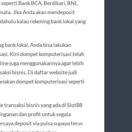
ya seperti Bank BCA, Berdikari, BNI,
ata. Jika Anda akan mendeposit
 dahulu kalau rekening bank lokal yang
g bank lokal, Anda bisa lakukan
sasi. Kini dompet komputerisasi telah
online juga menggunakannya agar lebih
si bisnis. Di daftar website judi
unakan dompet komputerisasi seperti
ransaksi bisnis yang ada di Slot88
inganan dan profit untuk segala
percaya deposit via pulsa supaya terus