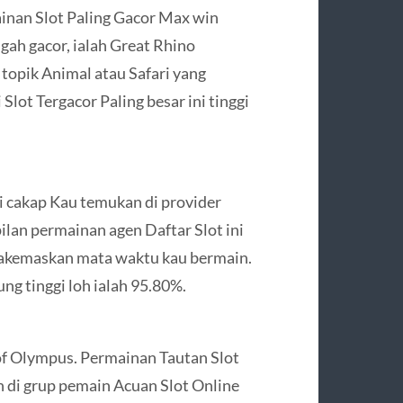
ainan Slot Paling Gacor Max win
ngah gacor, ialah Great Rhino
topik Animal atau Safari yang
Slot Tergacor Paling besar ini tinggi
ni cakap Kau temukan di provider
lan permainan agen Daftar Slot ini
nakemaskan mata waktu kau bermain.
ung tinggi loh ialah 95.80%.
of Olympus. Permainan Tautan Slot
oh di grup pemain Acuan Slot Online