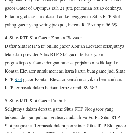
gacor Gates of Olympus raih 21 juta pencarian setiap detiknya.
Putaran gratis selalu dikasihkan ke penggemar Situs RTP Slot
paling gacor yang sering jackpot, karena RTP sampai 96,5%.
4. Situs RTP Slot Gacor Kontan Elevator
Daftar Situs RTP Slot online gacor Kontan Elevator selanjutnya
tetap dari provider Situs RTP Slot gacor terbaik yakni
pragmaticplay. Game dengan nuansa perjalanan balik lagi ke
Kontan Elevator untuk mencari harta karun buat game judi Situs
RTP
Slot
gacor Kontan Elevator semakin asyik di bermainkan.
RTP termasuk dalam barisan terbesar raih 89,58%.
5. Situs RTP Slot Gacor Fu Fu Fu
Selajutnya dalam deretan game Situs RTP Slot gacor yang
terkenal dengan putaran gratisnya adalah Fu Fu Fu Situs RTP
Slot pragmatic. Termasuk dalam permainan Situs RTP Slot gacor