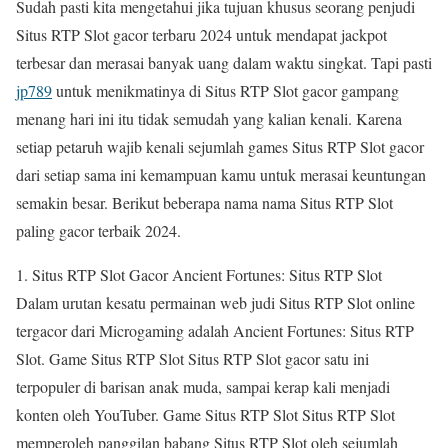
Sudah pasti kita mengetahui jika tujuan khusus seorang penjudi
Situs RTP Slot gacor terbaru 2024 untuk mendapat jackpot
terbesar dan merasai banyak uang dalam waktu singkat. Tapi pasti
jp789
untuk menikmatinya di Situs RTP Slot gacor gampang
menang hari ini itu tidak semudah yang kalian kenali. Karena
setiap petaruh wajib kenali sejumlah games Situs RTP Slot gacor
dari setiap sama ini kemampuan kamu untuk merasai keuntungan
semakin besar. Berikut beberapa nama nama Situs RTP Slot
paling gacor terbaik 2024.
1. Situs RTP Slot Gacor Ancient Fortunes: Situs RTP Slot
Dalam urutan kesatu permainan web judi Situs RTP Slot online
tergacor dari Microgaming adalah Ancient Fortunes: Situs RTP
Slot. Game Situs RTP Slot Situs RTP Slot gacor satu ini
terpopuler di barisan anak muda, sampai kerap kali menjadi
konten oleh YouTuber. Game Situs RTP Slot Situs RTP Slot
memperoleh panggilan babang Situs RTP Slot oleh sejumlah