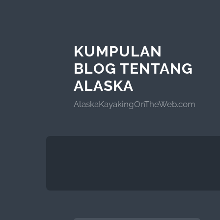
KUMPULAN
BLOG TENTANG
ALASKA
AlaskaKayakingOnTheWeb.com