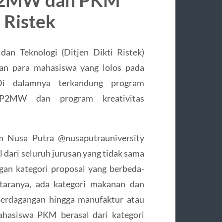
i Ristek
dan Teknologi (Ditjen Dikti Ristek)
kan para mahasiswa yang lolos pada
Di dalamnya terkandung program
P2MW dan program kreativitas
am Nusa Putra @nusaputrauniversity
 dari seluruh jurusan yang tidak sama
gan kategori proposal yang berbeda-
ntaranya, ada kategori makanan dan
perdagangan hingga manufaktur atau
ahasiswa PKM berasal dari kategori