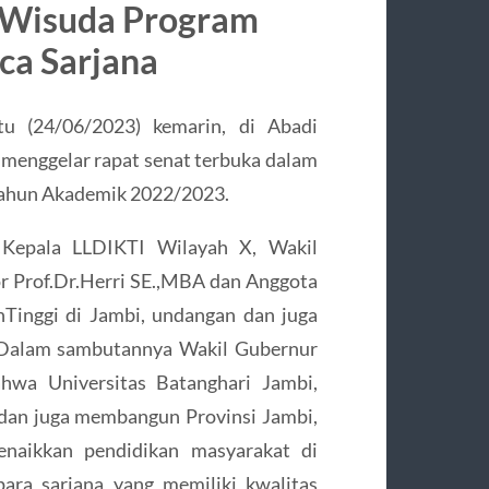
r Wisuda Program
ca Sarjana
btu (24/06/2023) kemarin, di Abadi
 menggelar rapat senat terbuka dalam
 Tahun Akademik 2022/2023.
n Kepala LLDIKTI Wilayah X, Wakil
or Prof.Dr.Herri SE.,MBA dan Anggota
Tinggi di Jambi, undangan dan juga
. Dalam sambutannya Wakil Gubernur
hwa Universitas Batanghari Jambi,
t dan juga membangun Provinsi Jambi,
aikkan pendidikan masyarakat di
ara sarjana yang memiliki kwalitas