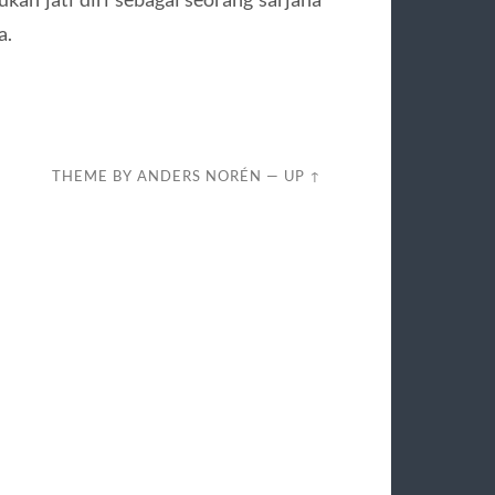
a.
THEME BY
ANDERS NORÉN
—
UP ↑