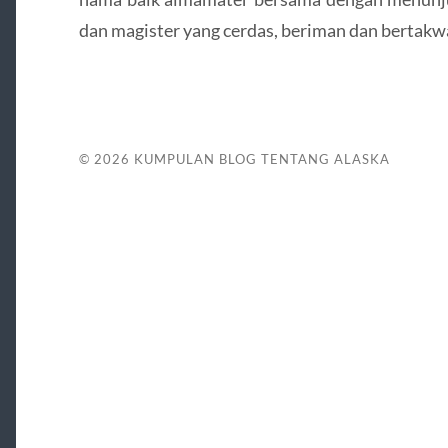
dan magister yang cerdas, beriman dan bertakw
© 2026
KUMPULAN BLOG TENTANG ALASKA