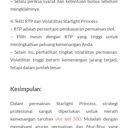
– Selalu periksa syarat dan ketentuan bonus sebelum
mengklaimnya.
4. Teliti RTP dan Volatilitas Starlight Princess:
– RTP adalah persentase pembayaran permainan slot.
– Pilih mesin dengan RTP yang tinggi untuk
meningkatkan peluang kemenangan Anda.
– Selain itu, perhatikan tingkat volatilitas permainan.
Volatilitas tinggi berarti kemenangan jarang terjadi,
tetapi dalam jumlah besar.
Kesimpulan:
Dalam permainan Starlight Princess, strategi
profesional sangat diperlukan untuk meraih
kemenangan taruhan
slot bet 500
. Mulailah dengan
memahami aturan permainan dan fitur-fitur yang