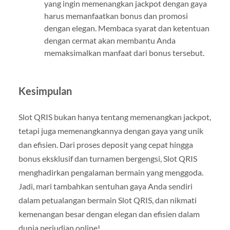
yang ingin memenangkan jackpot dengan gaya
harus memanfaatkan bonus dan promosi
dengan elegan. Membaca syarat dan ketentuan
dengan cermat akan membantu Anda
memaksimalkan manfaat dari bonus tersebut.
Kesimpulan
Slot QRIS bukan hanya tentang memenangkan jackpot,
tetapi juga memenangkannya dengan gaya yang unik
dan efisien. Dari proses deposit yang cepat hingga
bonus eksklusif dan turnamen bergengsi, Slot QRIS
menghadirkan pengalaman bermain yang menggoda.
Jadi, mari tambahkan sentuhan gaya Anda sendiri
dalam petualangan bermain Slot QRIS, dan nikmati
kemenangan besar dengan elegan dan efisien dalam
dunia perjudian online!