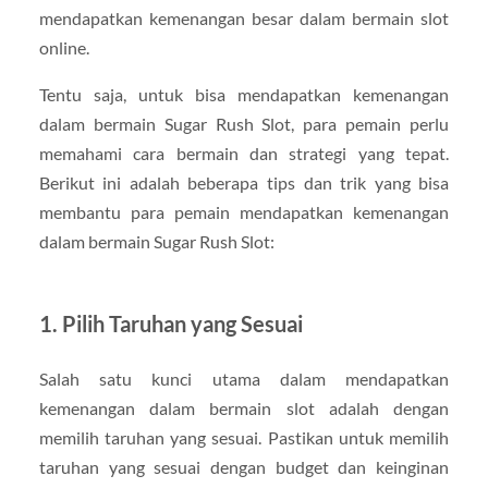
mendapatkan kemenangan besar dalam bermain slot
online.
Tentu saja, untuk bisa mendapatkan kemenangan
dalam bermain Sugar Rush Slot, para pemain perlu
memahami cara bermain dan strategi yang tepat.
Berikut ini adalah beberapa tips dan trik yang bisa
membantu para pemain mendapatkan kemenangan
dalam bermain Sugar Rush Slot:
1. Pilih Taruhan yang Sesuai
Salah satu kunci utama dalam mendapatkan
kemenangan dalam bermain slot adalah dengan
memilih taruhan yang sesuai. Pastikan untuk memilih
taruhan yang sesuai dengan budget dan keinginan