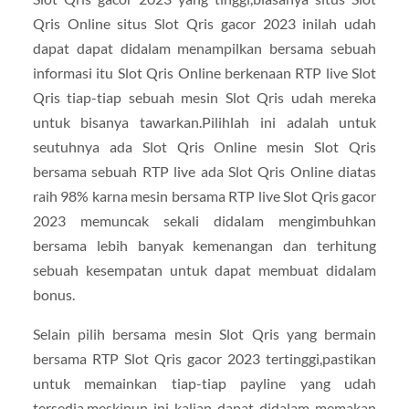
Qris Online situs Slot Qris gacor 2023 inilah udah
dapat dapat didalam menampilkan bersama sebuah
informasi itu Slot Qris Online berkenaan RTP live Slot
Qris tiap-tiap sebuah mesin Slot Qris udah mereka
untuk bisanya tawarkan.Pilihlah ini adalah untuk
seutuhnya ada Slot Qris Online mesin Slot Qris
bersama sebuah RTP live ada Slot Qris Online diatas
raih 98% karna mesin bersama RTP live Slot Qris gacor
2023 memuncak sekali didalam mengimbuhkan
bersama lebih banyak kemenangan dan terhitung
sebuah kesempatan untuk dapat membuat didalam
bonus.
Selain pilih bersama mesin Slot Qris yang bermain
bersama RTP Slot Qris gacor 2023 tertinggi,pastikan
untuk memainkan tiap-tiap payline yang udah
tersedia.meskipun ini kalian dapat didalam memakan