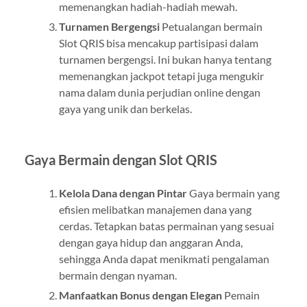
memenangkan hadiah-hadiah mewah.
Turnamen Bergengsi
Petualangan bermain
Slot QRIS bisa mencakup partisipasi dalam
turnamen bergengsi. Ini bukan hanya tentang
memenangkan jackpot tetapi juga mengukir
nama dalam dunia perjudian online dengan
gaya yang unik dan berkelas.
Gaya Bermain dengan Slot QRIS
Kelola Dana dengan Pintar
Gaya bermain yang
efisien melibatkan manajemen dana yang
cerdas. Tetapkan batas permainan yang sesuai
dengan gaya hidup dan anggaran Anda,
sehingga Anda dapat menikmati pengalaman
bermain dengan nyaman.
Manfaatkan Bonus dengan Elegan
Pemain