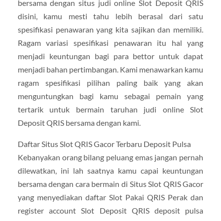
bersama dengan situs judi online Slot Deposit QRIS
disini, kamu mesti tahu lebih berasal dari satu
spesifikasi penawaran yang kita sajikan dan memiliki.
Ragam variasi spesifikasi penawaran itu hal yang
menjadi keuntungan bagi para bettor untuk dapat
menjadi bahan pertimbangan. Kami menawarkan kamu
ragam spesifikasi pilihan paling baik yang akan
menguntungkan bagi kamu sebagai pemain yang
tertarik untuk bermain taruhan judi online Slot
Deposit QRIS bersama dengan kami.
Daftar Situs Slot QRIS Gacor Terbaru Deposit Pulsa
Kebanyakan orang bilang peluang emas jangan pernah
dilewatkan, ini lah saatnya kamu capai keuntungan
bersama dengan cara bermain di Situs Slot QRIS Gacor
yang menyediakan daftar Slot Pakai QRIS Perak dan
register account Slot Deposit QRIS deposit pulsa