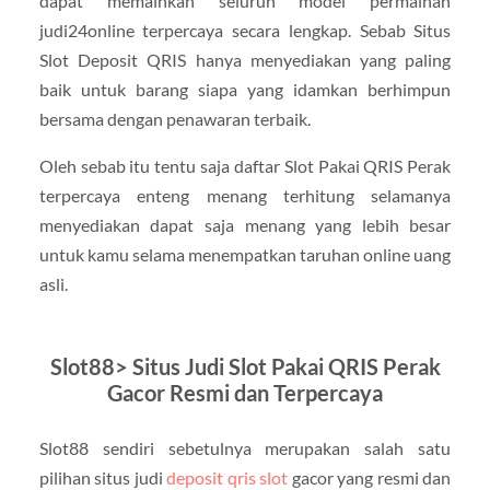
dapat memainkan seluruh model permainan
judi24online terpercaya secara lengkap. Sebab Situs
Slot Deposit QRIS hanya menyediakan yang paling
baik untuk barang siapa yang idamkan berhimpun
bersama dengan penawaran terbaik.
Oleh sebab itu tentu saja daftar Slot Pakai QRIS Perak
terpercaya enteng menang terhitung selamanya
menyediakan dapat saja menang yang lebih besar
untuk kamu selama menempatkan taruhan online uang
asli.
Slot88> Situs Judi Slot Pakai QRIS Perak
Gacor Resmi dan Terpercaya
Slot88 sendiri sebetulnya merupakan salah satu
pilihan situs judi
deposit qris slot
gacor yang resmi dan