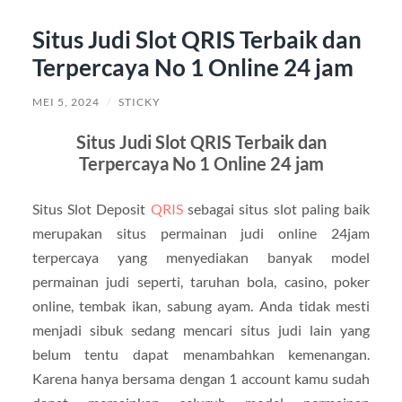
Situs Judi Slot QRIS Terbaik dan
Terpercaya No 1 Online 24 jam
MEI 5, 2024
/
STICKY
Situs Judi Slot QRIS Terbaik dan
Terpercaya No 1 Online 24 jam
Situs Slot Deposit
QRIS
sebagai situs slot paling baik
merupakan situs permainan judi online 24jam
terpercaya yang menyediakan banyak model
permainan judi seperti, taruhan bola, casino, poker
online, tembak ikan, sabung ayam. Anda tidak mesti
menjadi sibuk sedang mencari situs judi lain yang
belum tentu dapat menambahkan kemenangan.
Karena hanya bersama dengan 1 account kamu sudah