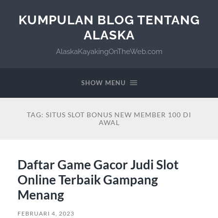
KUMPULAN BLOG TENTANG
ALASKA
AlaskaKayakingOnTheWeb.com
SHOW MENU
TAG:
SITUS SLOT BONUS NEW MEMBER 100 DI
AWAL
Daftar Game Gacor Judi Slot
Online Terbaik Gampang
Menang
FEBRUARI 4, 2023