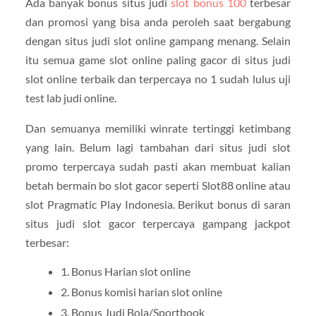
Ada banyak bonus situs judi
slot bonus 100
terbesar
dan promosi yang bisa anda peroleh saat bergabung
dengan situs judi slot online gampang menang. Selain
itu semua game slot online paling gacor di situs judi
slot online terbaik dan terpercaya no 1 sudah lulus uji
test lab judi online.
Dan semuanya memiliki winrate tertinggi ketimbang
yang lain. Belum lagi tambahan dari situs judi slot
promo terpercaya sudah pasti akan membuat kalian
betah bermain bo slot gacor seperti Slot88 online atau
slot Pragmatic Play Indonesia. Berikut bonus di saran
situs judi slot gacor terpercaya gampang jackpot
terbesar:
1. Bonus Harian slot online
2. Bonus komisi harian slot online
3. Bonus Judi Bola/Sportbook