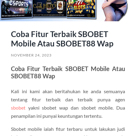
Coba Fitur Terbaik SBOBET
Mobile Atau SBOBET88 Wap
NOVEMBER 24, 2023
Coba Fitur Terbaik SBOBET Mobile Atau
SBOBET88 Wap
Kali ini kami akan beritahukan ke anda semuanya
tentang fitur terbaik dan terbaik punya agen
sbobet
yakni sbobet wap dan sbobet mobile. Dua
penampilan ini punyai keuntungan tertentu.
Sbobet mobile ialah fitur terbaru untuk lakukan judi