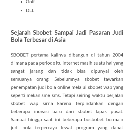
Golf
DLL
Sejarah Sbobet Sampai Jadi Pasaran Judi
Bola Terbesar di Asia
SBOBET pertama kalinya dibangun di tahun 2004
di mana pada periode itu internet masih suatu hal yang
sangat jarang dan tidak bisa dipunyai oleh
semuanya orang. Sebelumnya sbobet tawarkan
penempatan judi bola online melalui sbobet wap yang
seperti mekanisme sms. Tetapi seiring waktu berjalan
sbobet wap sirna karena terpindahkan dengan
beberapa inovasi baru dari sbobet lapak pusat.
Sampai hingga saat ini beberapa bosbobet bermain
judi bola terpercaya lewat program yang dapat