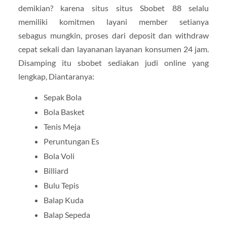
demikian? karena situs situs Sbobet 88 selalu
memiliki komitmen layani member setianya
sebagus mungkin, proses dari deposit dan withdraw
cepat sekali dan layananan layanan konsumen 24 jam.
Disamping itu sbobet sediakan judi online yang
lengkap, Diantaranya:
Sepak Bola
Bola Basket
Tenis Meja
Peruntungan Es
Bola Voli
Billiard
Bulu Tepis
Balap Kuda
Balap Sepeda