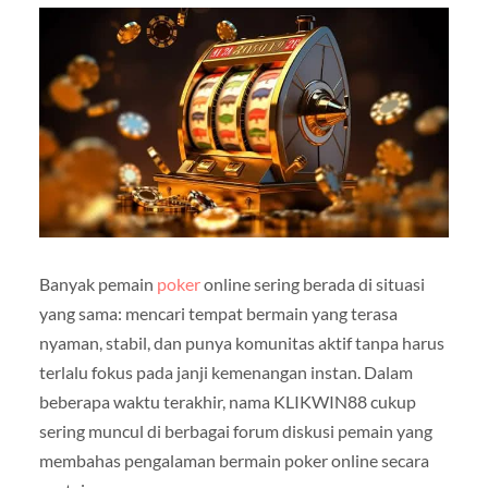
Banyak pemain
poker
online sering berada di situasi
yang sama: mencari tempat bermain yang terasa
nyaman, stabil, dan punya komunitas aktif tanpa harus
terlalu fokus pada janji kemenangan instan. Dalam
beberapa waktu terakhir, nama KLIKWIN88 cukup
sering muncul di berbagai forum diskusi pemain yang
membahas pengalaman bermain poker online secara