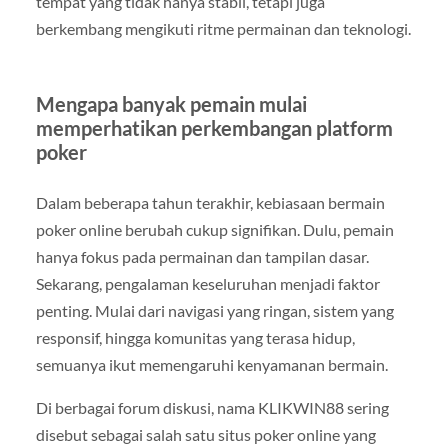
tempat yang tidak hanya stabil, tetapi juga
berkembang mengikuti ritme permainan dan teknologi.
Mengapa banyak pemain mulai
memperhatikan perkembangan platform
poker
Dalam beberapa tahun terakhir, kebiasaan bermain
poker online berubah cukup signifikan. Dulu, pemain
hanya fokus pada permainan dan tampilan dasar.
Sekarang, pengalaman keseluruhan menjadi faktor
penting. Mulai dari navigasi yang ringan, sistem yang
responsif, hingga komunitas yang terasa hidup,
semuanya ikut memengaruhi kenyamanan bermain.
Di berbagai forum diskusi, nama KLIKWIN88 sering
disebut sebagai salah satu situs poker online yang