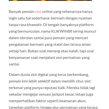
Banyak pemain
slot
online yang sebenarnya hanya
ingin satu hal sederhana: bermain dengan nyaman
tanpa rasa khawatir. Di tengah banyaknya platform
yang bermunculan, nama KLIKWIN88 sering muncul
dalam obrolan santai para pemain yang mencari
pengalaman bermain yang stabil dan terasa aman
setiap hari. Bukan soal menang atau kalah, tapi soal
kenyamanan saat menjalani sesi permainan yang
santai.
Dalam dunia slot digital yang terus berkembang,
pemain kini lebih selektif dalam memilih situs slot
terkenal yang punya reputasi baik. Mereka tidak lagi
sekadar mengejar sensasi jackpot besar, tetapi juga
memperhatikan faktor seperti keamanan akun,
tampilan platform, hingga alur permainan yang terasa