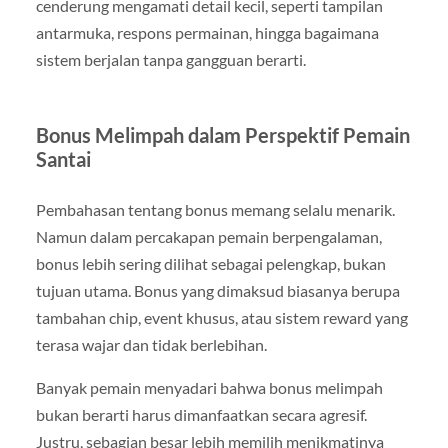
cenderung mengamati detail kecil, seperti tampilan
antarmuka, respons permainan, hingga bagaimana
sistem berjalan tanpa gangguan berarti.
Bonus Melimpah dalam Perspektif Pemain
Santai
Pembahasan tentang bonus memang selalu menarik.
Namun dalam percakapan pemain berpengalaman,
bonus lebih sering dilihat sebagai pelengkap, bukan
tujuan utama. Bonus yang dimaksud biasanya berupa
tambahan chip, event khusus, atau sistem reward yang
terasa wajar dan tidak berlebihan.
Banyak pemain menyadari bahwa bonus melimpah
bukan berarti harus dimanfaatkan secara agresif.
Justru, sebagian besar lebih memilih menikmatinya