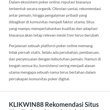
Dalam ekosistem poker online, reputasi biasanya
terbentuk secara organik. Obrolan santai, rekomendasi
antar pemain, hingga pengalaman pribadi yang
dibagikan di komunitas menjadi faktor utama. Situs
yang mampu mempertahankan kualitas dan adaptasi
biasanya akan tetap relevan meski tren terus berubah.
Perjalanan sebuah platform poker online memang
tidak pernah statis. Selalu ada perubahan, pembaruan,
dan penyesuaian dengan kebutuhan pemain. Namun di
tengah semua itu, konsistensi sering menjadi alasan
utama mengapa sebuah nama terus bertahan dalam
percakapan komunitas poker digital.
KLIKWIN88 Rekomendasi Situs