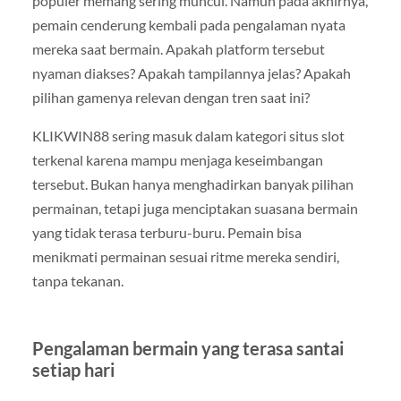
populer memang sering muncul. Namun pada akhirnya,
pemain cenderung kembali pada pengalaman nyata
mereka saat bermain. Apakah platform tersebut
nyaman diakses? Apakah tampilannya jelas? Apakah
pilihan gamenya relevan dengan tren saat ini?
KLIKWIN88 sering masuk dalam kategori situs slot
terkenal karena mampu menjaga keseimbangan
tersebut. Bukan hanya menghadirkan banyak pilihan
permainan, tetapi juga menciptakan suasana bermain
yang tidak terasa terburu-buru. Pemain bisa
menikmati permainan sesuai ritme mereka sendiri,
tanpa tekanan.
Pengalaman bermain yang terasa santai
setiap hari