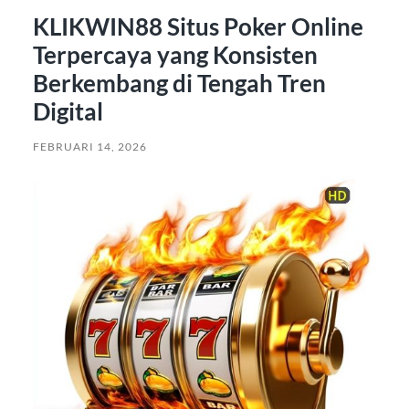
KLIKWIN88 Situs Poker Online
Terpercaya yang Konsisten
Berkembang di Tengah Tren
Digital
FEBRUARI 14, 2026