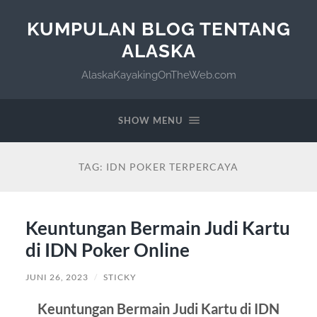
KUMPULAN BLOG TENTANG
ALASKA
AlaskaKayakingOnTheWeb.com
SHOW MENU
TAG:
IDN POKER TERPERCAYA
Keuntungan Bermain Judi Kartu
di IDN Poker Online
JUNI 26, 2023
/
STICKY
Keuntungan Bermain Judi Kartu di IDN