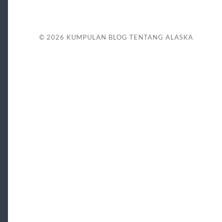
© 2026
KUMPULAN BLOG TENTANG ALASKA