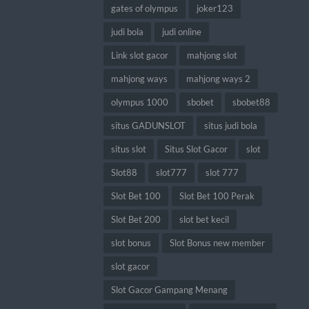
gates of olympus
joker123
judi bola
judi online
Link slot gacor
mahjong slot
mahjong ways
mahjong ways 2
olympus 1000
sbobet
sbobet88
situs GADUNSLOT
situs judi bola
situs slot
Situs Slot Gacor
slot
Slot88
slot777
slot 777
Slot Bet 100
Slot Bet 100 Perak
Slot Bet 200
slot bet kecil
slot bonus
Slot Bonus new member
slot gacor
Slot Gacor Gampang Menang