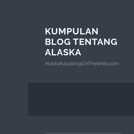
KUMPULAN
BLOG TENTANG
ALASKA
AlaskaKayakingOnTheWeb.com