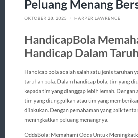
Peluang Menang Ber
OKTOBER 28, 2025
/
HARPER LAWRENCE
HandicapBola Memah
Handicap Dalam Taruh
Handicap bola adalah salah satu jenis taruhan 
taruhan bola. Dalam handicap bola, tim yang d
kepada tim yang dianggap lebih lemah. Dengan 
tim yang diunggulkan atau tim yang memberikan
dilakukan. Dengan pemahaman yang baik tentan
meningkatkan peluang menangnya.
OddsBola: Memahami Odds Untuk Meningkatk