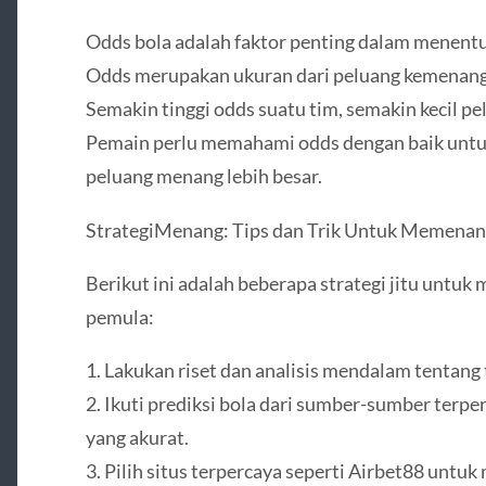
Odds bola adalah faktor penting dalam menentu
Odds merupakan ukuran dari peluang kemenang
Semakin tinggi odds suatu tim, semakin kecil p
Pemain perlu memahami odds dengan baik untuk
peluang menang lebih besar.
StrategiMenang: Tips dan Trik Untuk Memena
Berikut ini adalah beberapa strategi jitu untu
pemula:
1. Lakukan riset dan analisis mendalam tentang
2. Ikuti prediksi bola dari sumber-sumber terp
yang akurat.
3. Pilih situs terpercaya seperti Airbet88 untuk