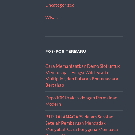
Uncategorized
Wisata
POS-POS TERBARU
Cara Memanfaatkan Demo Slot untuk
Mempelajari Fungsi Wild, Scatter,
Multiplier, dan Putaran Bonus secara
Bertahap
Depo10K Praktis dengan Permainan
Modern
RTP RAJANAGA99 dalam Sorotan
Setelah Pembaruan Mendadak
Mengubah Cara Pengguna Membaca