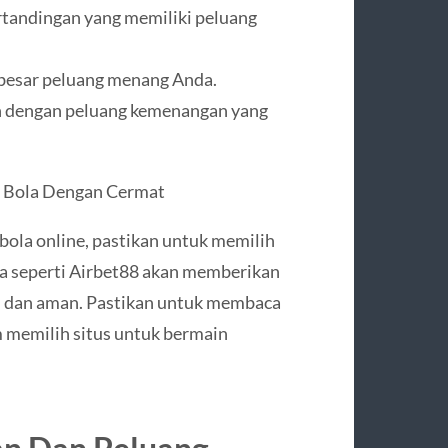
ertandingan yang memiliki peluang
besar peluang menang Anda.
n dengan peluang kemenangan yang
n Bola Dengan Cermat
bola online, pastikan untuk memilih
ya seperti Airbet88 akan memberikan
 dan aman. Pastikan untuk membaca
m memilih situs untuk bermain