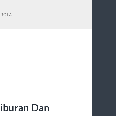
PBOLA
iburan Dan