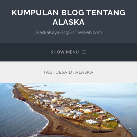
KUMPULAN BLOG TENTANG
ALASKA
AlaskaKayakingOnTheWeb.com
SHOW MENU
TAG:
DESA DI ALASKA