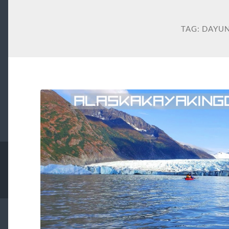
TAG:
DAYU