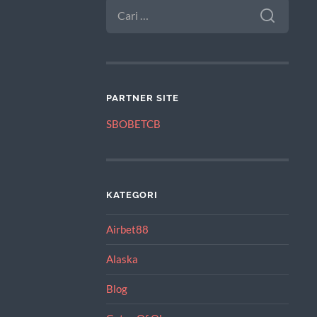
CARI
UNTUK:
PARTNER SITE
SBOBETCB
KATEGORI
Airbet88
Alaska
Blog