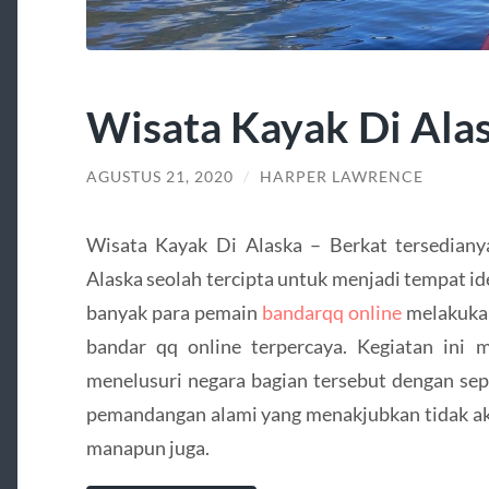
Wisata Kayak Di Ala
AGUSTUS 21, 2020
/
HARPER LAWRENCE
Wisata Kayak Di Alaska – Berkat tersedian
Alaska seolah tercipta untuk menjadi tempat id
banyak para pemain
bandarqq online
melakukan
bandar qq online terpercaya. Kegiatan ini 
menelusuri negara bagian tersebut dengan sep
pemandangan alami yang menakjubkan tidak ak
manapun juga.