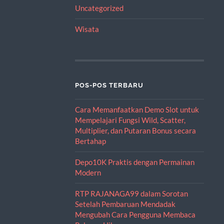
Uncategorized
Wisata
POS-POS TERBARU
Cara Memanfaatkan Demo Slot untuk
Mempelajari Fungsi Wild, Scatter,
Multiplier, dan Putaran Bonus secara
Bertahap
Depo10K Praktis dengan Permainan
Modern
RTP RAJANAGA99 dalam Sorotan
Setelah Pembaruan Mendadak
Mengubah Cara Pengguna Membaca