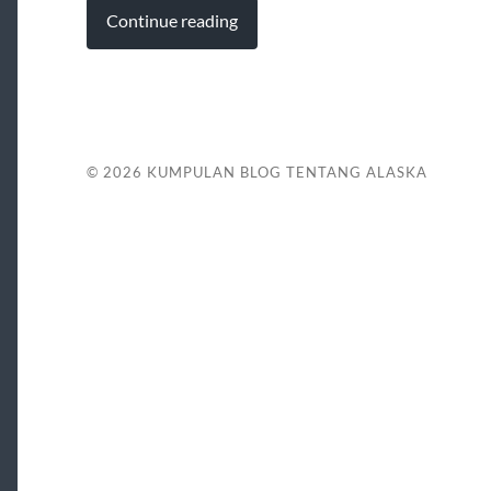
Continue reading
© 2026
KUMPULAN BLOG TENTANG ALASKA