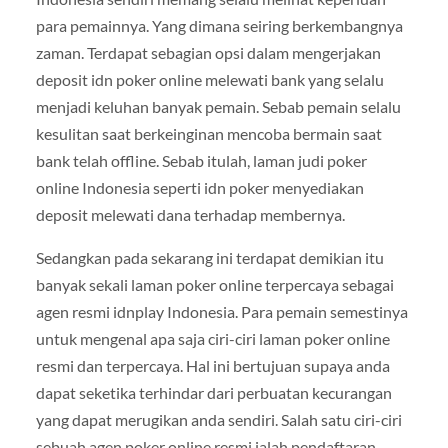
para pemainnya. Yang dimana seiring berkembangnya
zaman. Terdapat sebagian opsi dalam mengerjakan
deposit idn poker online melewati bank yang selalu
menjadi keluhan banyak pemain. Sebab pemain selalu
kesulitan saat berkeinginan mencoba bermain saat
bank telah offline. Sebab itulah, laman judi poker
online Indonesia seperti idn poker menyediakan
deposit melewati dana terhadap membernya.
Sedangkan pada sekarang ini terdapat demikian itu
banyak sekali laman poker online terpercaya sebagai
agen resmi idnplay Indonesia. Para pemain semestinya
untuk mengenal apa saja ciri-ciri laman poker online
resmi dan terpercaya. Hal ini bertujuan supaya anda
dapat seketika terhindar dari perbuatan kecurangan
yang dapat merugikan anda sendiri. Salah satu ciri-ciri
sebuah agen poker online resmi ialah pendaftaran