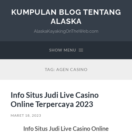
KUMPULAN BLOG TENTANG
ALASKA
AlaskaKayakingOnTheWeb.com
SHOW MENU
TAG:
AGEN CASINO
Info Situs Judi Live Casino
Online Terpercaya 2023
MARET 18, 2023
Info Situs Judi Live Casino Online