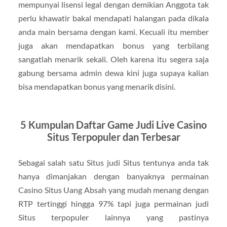
mempunyai lisensi legal dengan demikian Anggota tak
perlu khawatir bakal mendapati halangan pada dikala
anda main bersama dengan kami. Kecuali itu member
juga akan mendapatkan bonus yang terbilang
sangatlah menarik sekali. Oleh karena itu segera saja
gabung bersama admin dewa kini juga supaya kalian
bisa mendapatkan bonus yang menarik disini.
5 Kumpulan Daftar Game Judi Live Casino
Situs Terpopuler dan Terbesar
Sebagai salah satu Situs judi Situs tentunya anda tak
hanya dimanjakan dengan banyaknya permainan
Casino Situs Uang Absah yang mudah menang dengan
RTP tertinggi hingga 97% tapi juga permainan judi
Situs terpopuler lainnya yang pastinya