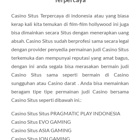
Casino Situs Terpercaya di indonesia atau yang biasa
kerap kali kita temukan di film-film hollywood ini juga
bisa dimainkan secara Situs dengan menerapkan uang
absah. Casino Situs sudah berprofesi sama secara legal
dengan provider penyedia permainan judi Casino Situs
terkemuka dan mempunyai reputasi yang amat bagus,
dengan ini anda segala bisa merasakan bermain judi
Casino Situs sama seperti bermain di Casino
sungguhan atau Casino darat . Anda bisa memainkan
beragam tipe tipe permainan judi Casino bersama
Casino Situs seperti dibawah ini.:
Casino Situs Situs PRAGMATIC PLAY INDONESIA
Casino Situs EVO GAMING
Casino Situs ASIA GAMING
Casino Situs ION GAMING